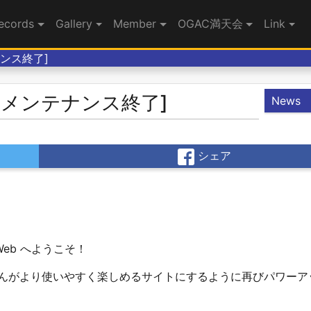
ecords
Gallery
Member
OGAC満天会
Link
ンテナンス終了]
ctive[メンテナンス終了]
News
シェア
Web へようこそ！
んがより使いやすく楽しめるサイトにするように再びパワーア