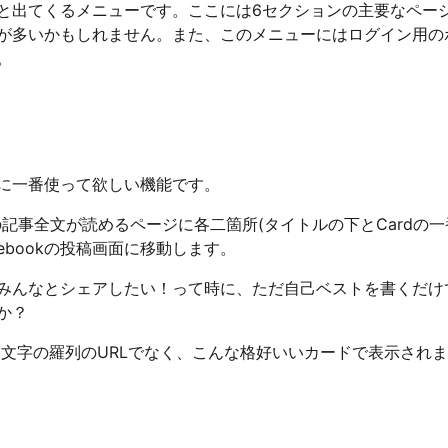
と出てくるメニューです。ここには6セクションの主要なペー
が多いかもしれません。また、このメニューにはログイン用の
。
に一番使って欲しい機能です。
録) の記事全文が読めるページに各二箇所(タイトルの下とCardの
cebookの投稿画面に移動します。
をみんなとシェアしたい！って時に、ただ自己ベストを書くだけ
か？
なら文字の羅列のURLでなく、こんな格好いいカードで表示され