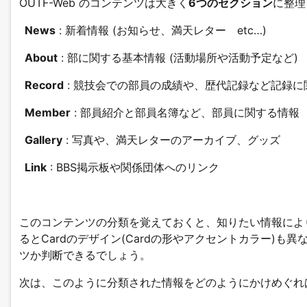
OUTF-Web のコンテンツは大きく
6つのセクション
に整理
News
: 新着情報 (お知らせ、満天レター etc…)
About
: 部に関する基本情報 (活動場所や活動予定など)
Record
: 競技会での部員の成績や、歴代記録など記録に
Member
: 部員紹介と部員名簿など、部員に関する情報
Gallery
: 写真や、満天レターのアーカイブ、グッズ
Link
: BBS掲示板や関係団体へのリンク
このコンテンツの分類を覚えておくと、知りたい情報によ
るとCardのデザイン(Cardの形やアクセントカラー)も
ツか判断できるでしょう。
次は、このように分類された情報をどのようにかけめぐれ