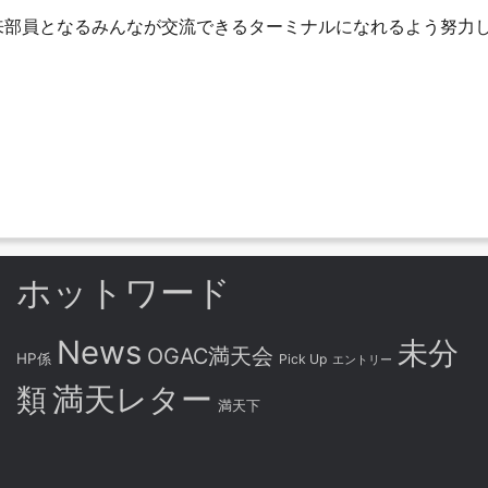
や将来部員となるみんなが交流できるターミナルになれるよう努力
ホットワード
News
未分
OGAC満天会
HP係
Pick Up
エントリー
満天レター
類
満天下